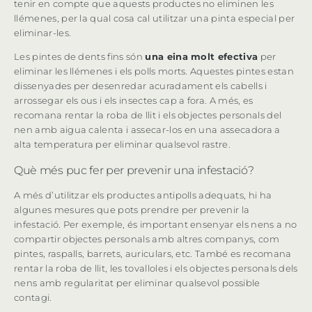
tenir en compte que aquests productes no eliminen les
llémenes, per la qual cosa cal utilitzar una pinta especial per
eliminar-les.
Les pintes de dents fins són
una eina molt efectiva
per
eliminar les llémenes i els polls morts. Aquestes pintes estan
dissenyades per desenredar acuradament els cabells i
arrossegar els ous i els insectes cap a fora. A més, es
recomana rentar la roba de llit i els objectes personals del
nen amb aigua calenta i assecar-los en una assecadora a
alta temperatura per eliminar qualsevol rastre.
Què més puc fer per prevenir una infestació?
A més d’utilitzar els productes antipolls adequats, hi ha
algunes mesures que pots prendre per prevenir la
infestació. Per exemple, és important ensenyar els nens a no
compartir objectes personals amb altres companys, com
pintes, raspalls, barrets, auriculars, etc. També es recomana
rentar la roba de llit, les tovalloles i els objectes personals dels
nens amb regularitat per eliminar qualsevol possible
contagi.