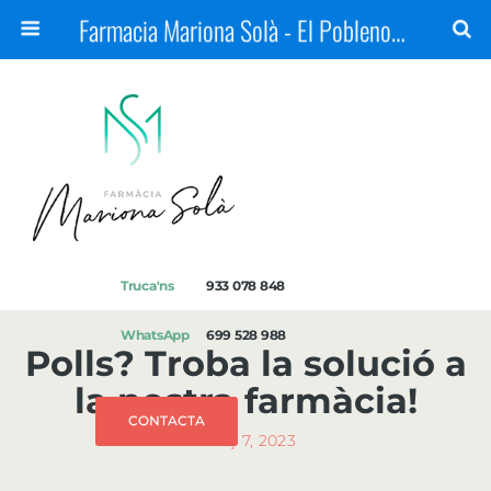
Farmacia Mariona Solà - El Poblenou, Barcelona
Truca'ns
933 078 848
WhatsApp
699 528 988
Polls? Troba la solució a
la nostra farmàcia!
CONTACTA
març 7, 2023