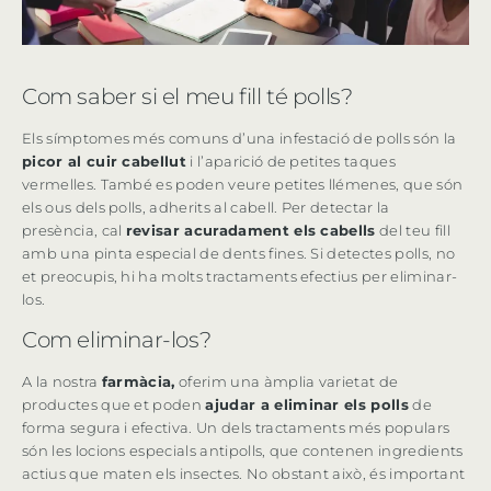
Com saber si el meu fill té polls?
Els símptomes més comuns d’una infestació de polls són la
picor al cuir cabellut
i l’aparició de petites taques
vermelles. També es poden veure petites llémenes, que són
els ous dels polls, adherits al cabell. Per detectar la
presència, cal
revisar acuradament els cabells
del teu fill
amb una pinta especial de dents fines. Si detectes polls, no
et preocupis, hi ha molts tractaments efectius per eliminar-
los.
Com eliminar-los?
A la nostra
farmàcia,
oferim una àmplia varietat de
productes que et poden
ajudar a eliminar els polls
de
forma segura i efectiva. Un dels tractaments més populars
són les locions especials antipolls, que contenen ingredients
actius que maten els insectes. No obstant això, és important