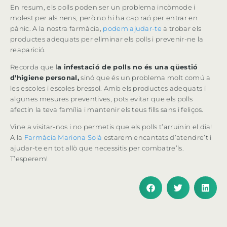
En resum, els polls poden ser un problema incòmode i
molest per als nens, però no hi ha cap raó per entrar en
pànic. A la nostra farmàcia,
podem ajudar-te
a trobar els
productes adequats per eliminar els polls i prevenir-ne la
reaparició.
Recorda que l
a infestació de polls no és una qüestió
d’higiene personal,
sinó que és un problema molt comú a
les escoles i escoles bressol. Amb els productes adequats i
algunes mesures preventives, pots evitar que els polls
afectin la teva família i mantenir els teus fills sans i feliços.
Vine a visitar-nos i no permetis que els polls t’arruïnin el dia!
A la
Farmàcia Mariona Solà
estarem encantats d’atendre’t i
ajudar-te en tot allò que necessitis per combatre’ls.
T’esperem!