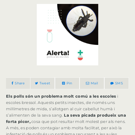
Share
Tweet
Pin
Mail
SMS
Els polls són un problema molt comú a les escoles
i
escoles bressol. Aquests petits insectes, de només uns
mil·límetres de mida, s’allotgen al cuir cabellut humà i
s’alimenten de la seva sang.
La seva picada produeix una
forta picor,
cosa que pot resultar molt molest per als nens.
A més, es poden contagiar amb molta facilitat, per això la
infestació de polls és un problema recurrent a les aules.