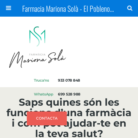
Farmacia Mariona Solà - El Poblenou, Barcelona
Truca'ns
933 078 848
WhatsApp
699 528 988
Saps quines són les
funcions d’una farmàcia
CONTACTA
i com pot ajudar-te en
la teva salut?