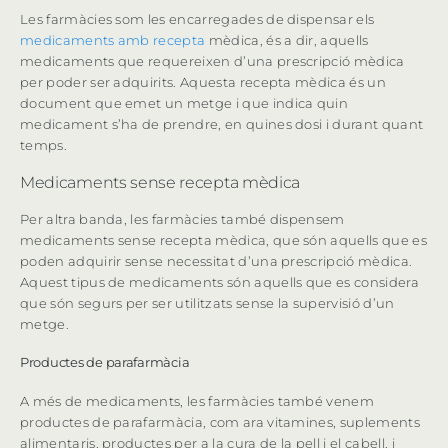
Les farmàcies som les encarregades de dispensar els
medicaments amb recepta
mèdica, és a dir, aquells
medicaments que requereixen d’una prescripció mèdica
per poder ser adquirits. Aquesta recepta mèdica és un
document que emet un metge i que indica quin
medicament s’ha de prendre, en quines dosi i durant quant
temps.
Medicaments sense recepta mèdica
Per altra banda, les farmàcies també dispensem
medicaments sense recepta mèdica, que són aquells que es
poden adquirir sense necessitat d’una prescripció mèdica.
Aquest tipus de medicaments són aquells que es considera
que són segurs per ser utilitzats sense la supervisió d’un
metge.
Productes de parafarmàcia
A més de medicaments, les farmàcies també venem
productes de parafarmàcia, com ara vitamines, suplements
alimentaris, productes per a la cura de la pell i el cabell, i