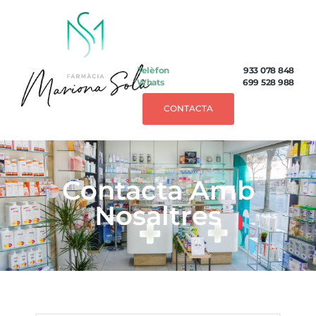
Telèfon
933 078 848
Whats
699 528 988
CONTACTA
Contacta Amb
Nosaltres